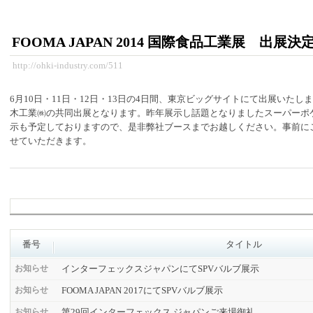
FOOMA JAPAN 2014 国際食品工業展 出展決
http://ohki-industry.com/511
6月10日・11日・12日・13日の4日間、東京ビッグサイトにて出展いたしま
木工業㈱の共同出展となります。昨年展示し話題となりましたスーパーポ
示も予定しておりますので、是非弊社ブースまでお越しください。事前に
せていただきます。
番号
タイトル
インターフェックスジャパンにてSPVバルブ展示
お知らせ
FOOMA JAPAN 2017にてSPVバルブ展示
お知らせ
第29回インターフェックス ジャパンご来場御礼
お知らせ