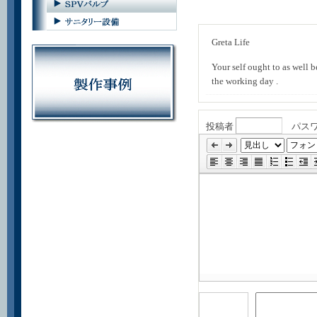
Greta Life
Your self ought to as well 
the working day
.
投稿者
パス
»
編
集
ツ
ー
ル
省
略