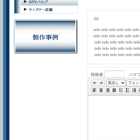
All
info
info
info
info
info
info
info
info
info
info
info
info
info
info
info
info
info
inf
info
info
info
info
info
inf
info
info
info
info
info
inf
投稿者
パス
»
編
集
ツ
ー
ル
省
略