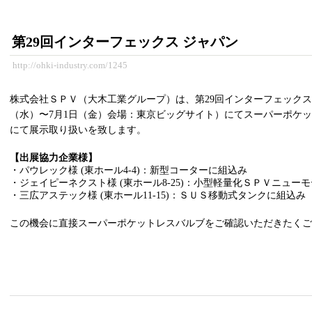
第29回インターフェックス ジャパン
http://ohki-industry.com/1245
株式会社ＳＰＶ（大木工業グループ）は、第29回インターフェックス ジ
（水）〜7月1日（金）会場：東京ビッグサイト）にてスーパーポケ
にて展示取り扱いを致します。
【出展協力企業様】
・パウレック様 (東ホール4-4)：新型コーターに組込み
・ジェイピーネクスト様 (東ホール8-25)：小型軽量化ＳＰＶニュー
・三広アステック様 (東ホール11-15)：ＳＵＳ移動式タンクに組込み
この機会に直接スーパーポケットレスバルブをご確認いただきたくご