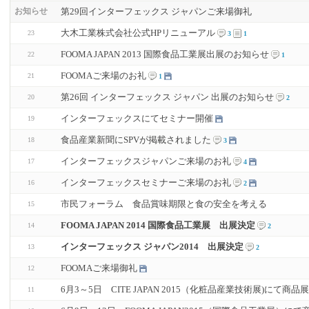
第29回インターフェックス ジャパンご来場御礼
お知らせ
大木工業株式会社公式HPリニューアル
23
3
1
FOOMA JAPAN 2013 国際食品工業展出展のお知らせ
22
1
FOOMAご来場のお礼
21
1
第26回 インターフェックス ジャパン 出展のお知らせ
20
2
インターフェックスにてセミナー開催
19
食品産業新聞にSPVが掲載されました
18
3
インターフェックスジャパンご来場のお礼
17
4
インターフェックスセミナーご来場のお礼
16
2
市民フォーラム 食品賞味期限と食の安全を考える
15
FOOMA JAPAN 2014 国際食品工業展 出展決定
14
2
インターフェックス ジャパン2014 出展決定
13
2
FOOMAご来場御礼
12
6月3～5日 CITE JAPAN 2015（化粧品産業技術展)にて商
11