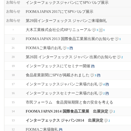
インターフェックスジャパンにてSPVバルブ展示
お知らせ
FOOMA JAPAN 2017にてSPVバルブ展示
お知らせ
第29回インターフェックス ジャパンご来場御礼
お知らせ
大木工業株式会社公式HPリニューアル
3
1
FOOMA JAPAN 2013 国際食品工業展出展のお知らせ
22
1
FOOMAご来場のお礼
21
1
第26回 インターフェックス ジャパン 出展のお知らせ
20
2
インターフェックスにてセミナー開催
19
食品産業新聞にSPVが掲載されました
18
3
インターフェックスジャパンご来場のお礼
17
4
インターフェックスセミナーご来場のお礼
16
2
市民フォーラム 食品賞味期限と食の安全を考える
15
FOOMA JAPAN 2014 国際食品工業展 出展決定
14
2
インターフェックス ジャパン2014 出展決定
13
2
FOOMAご来場御礼
12