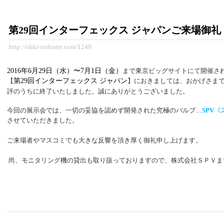
第29回インターフェックス ジャパンご来場御礼
http://ohki-industry.com/1249
2016年6月29日（水）〜7月1日（金）
まで東京ビッグサイトにて開催さ
【
第29回インターフェックス ジャパン
】におきましては、おかげさま
評のうちに終了いたしました。誠にありがとうございました。
今回の展示会では、一切の妥協を認めず開発された究極のバルブ…
SPV
させていただきました。
ご来場者やマスコミでも大きな反響を頂き厚く御礼申し上げます。
尚、モニタリング機の貸出も取り扱っておりますので、株式会社ＳＰＶま