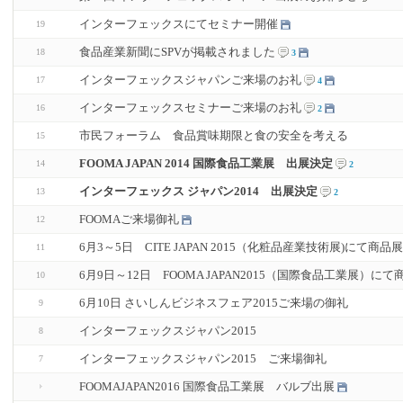
インターフェックスにてセミナー開催
19
食品産業新聞にSPVが掲載されました
18
3
インターフェックスジャパンご来場のお礼
17
4
インターフェックスセミナーご来場のお礼
16
2
市民フォーラム 食品賞味期限と食の安全を考える
15
FOOMA JAPAN 2014 国際食品工業展 出展決定
14
2
インターフェックス ジャパン2014 出展決定
13
2
FOOMAご来場御礼
12
6月3～5日 CITE JAPAN 2015（化粧品産業技術展)にて商
11
6月9日～12日 FOOMA JAPAN2015（国際食品工業展）
10
6月10日 さいしんビジネスフェア2015ご来場の御礼
9
インターフェックスジャパン2015
8
インターフェックスジャパン2015 ご来場御礼
7
FOOMAJAPAN2016 国際食品工業展 バルブ出展