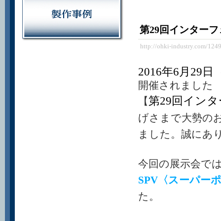
第29回インター
http://ohki-industry.com/124
2016年6月29
開催されました
第29回イン
【
げさまで大勢の
ました。誠にあ
今回の展示会で
SPV〈スーパー
た。